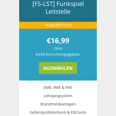
[FS-LST] Funkspiel
Leitstelle
AM BELIEBTESTEN
€16,99
/mo
€4,99 Einrichtungsgebühr
AUSWÄHLEN
DME, FME & FMS
Lehrgangsystem
Brandmeldeanlagen
Gefahrgutdatenbank & ERICards