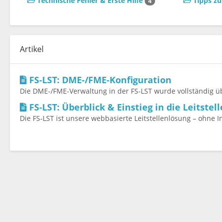
Technische Fehler & Erste Hilfe
Tipps z
4
Artikel
FS‑LST: DME-/FME-Konfiguration
Die DME-/FME-Verwaltung in der FS‑LST wurde vollständig üb
FS‑LST: Überblick & Einstieg in die Leitstell
Die FS‑LST ist unsere webbasierte Leitstellenlösung – ohne Ins