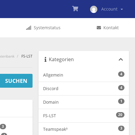
Account
Systemstatus
Kontakt
atenbank
FS-LST
Kategorien
4
Allgemein
4
Discord
1
Domain
20
FS-LST
3
3
Teamspeak³