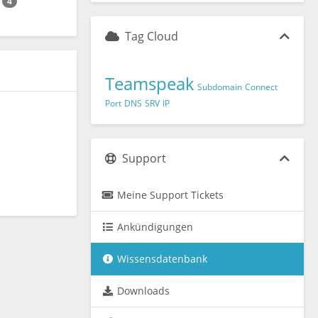
n
4
Tag Cloud
Teamspeak
Subdomain
Connect
Port
DNS
SRV
IP
Support
Meine Support Tickets
Ankündigungen
Wissensdatenbank
Downloads