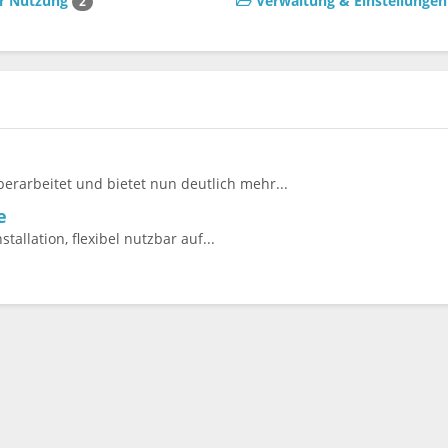
ur Nutzung
Verwaltung & Einstellunge
2
erarbeitet und bietet nun deutlich mehr...
e
tallation, flexibel nutzbar auf...